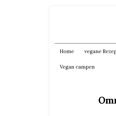
Home
vegane Reze
Vegan campen
Omn