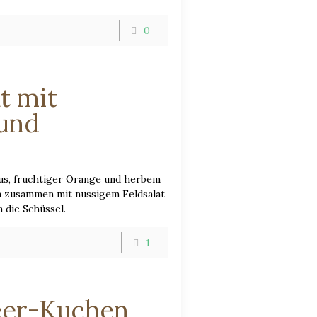
0
t mit
 und
us, fruchtiger Orange und herbem
 zusammen mit nussigem Feldsalat
 die Schüssel.
1
eer-Kuchen