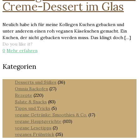
Creme-Dessert im Glas
Neulich habe ich für meine Kollegen Kuchen gebacken und
unter anderem einen roh veganen Käsekuchen gemacht. Ein
Kuchen, der nicht gebacken werden muss. Das klingt doch
[…]
Do you like it?
0
Mehr erfahren
Kategorien
Desserts und Süßes
(36)
Omnia Backofen
(27)
Rezepte
(220)
Salate & Snacks
(83)
Tipps und Tricks
(5)
vegane Getränke: Smoothies & Co.
(17)
vegane Hauptgerichte
(103)
vegane Lesetipps
(2)
veganes Frühstück
(35)