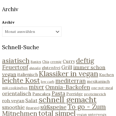
Archiv
Archiv
Schnell-Suche
asiatisch
deftig
Curry
Basics
Chia
cremig
Feuertopf
immer schon
Grill
glutenfrei
glutenfei
Klassiker in vegan
vegan
italienisch
Kuchen
leichte Kost
mediterran
mexikanisch
low carb
mixer
Omnia-Backofen
miji cookingbox
one-pot-meal
Pasta
orientalisch
Pancakes
Porridge
proteinreich
schnell gemacht
Salat
roh vegan
To go - Zum
süßspeise
smoothie
Spargel
Mitnehmen
total simpel
vegan unterwegs