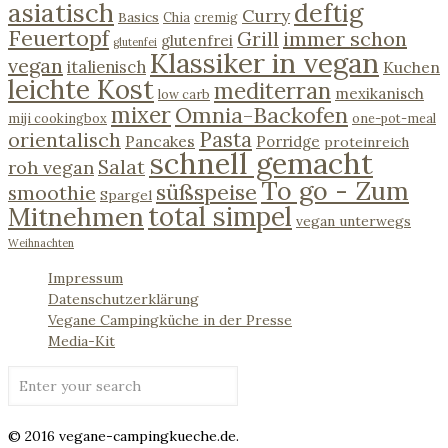
asiatisch
deftig
Curry
Basics
Chia
cremig
Feuertopf
immer schon
Grill
glutenfrei
glutenfei
Klassiker in vegan
vegan
italienisch
Kuchen
leichte Kost
mediterran
mexikanisch
low carb
mixer
Omnia-Backofen
miji cookingbox
one-pot-meal
Pasta
orientalisch
Pancakes
Porridge
proteinreich
schnell gemacht
Salat
roh vegan
To go - Zum
süßspeise
smoothie
Spargel
Mitnehmen
total simpel
vegan unterwegs
Weihnachten
Impressum
Datenschutzerklärung
Vegane Campingküche in der Presse
Media-Kit
© 2016 vegane-campingkueche.de.