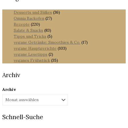
Desserts und Süßes
(36)
Omnia Backofen
(27)
Rezepte
(220)
Salate & Snacks
(83)
Tipps und Tricks
(5)
vegane Getränke: Smoothies & Co.
(17)
vegane Hauptgerichte
(103)
vegane Lesetipps
(2)
veganes Frühstück
(35)
Archiv
Archiv
Schnell-Suche