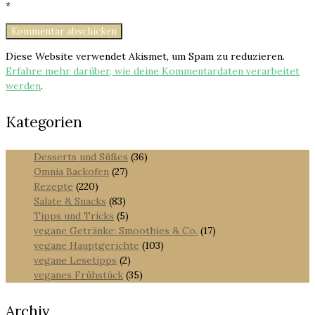
*
Diese Website verwendet Akismet, um Spam zu reduzieren.
Erfahre mehr darüber, wie deine Kommentardaten verarbeitet
werden
.
Kategorien
Desserts und Süßes
(36)
Omnia Backofen
(27)
Rezepte
(220)
Salate & Snacks
(83)
Tipps und Tricks
(5)
vegane Getränke: Smoothies & Co.
(17)
vegane Hauptgerichte
(103)
vegane Lesetipps
(2)
veganes Frühstück
(35)
Archiv