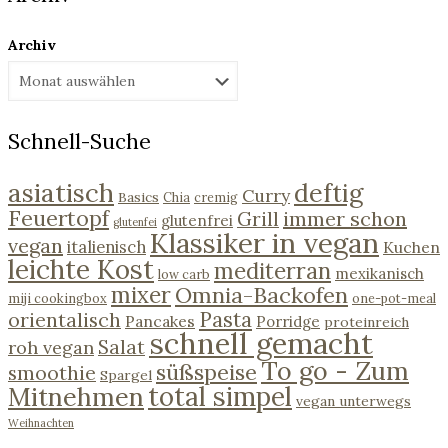
Archiv
Schnell-Suche
asiatisch
deftig
Curry
Basics
Chia
cremig
Feuertopf
immer schon
Grill
glutenfrei
glutenfei
Klassiker in vegan
vegan
italienisch
Kuchen
leichte Kost
mediterran
mexikanisch
low carb
mixer
Omnia-Backofen
miji cookingbox
one-pot-meal
Pasta
orientalisch
Pancakes
Porridge
proteinreich
schnell gemacht
Salat
roh vegan
To go - Zum
süßspeise
smoothie
Spargel
Mitnehmen
total simpel
vegan unterwegs
Weihnachten